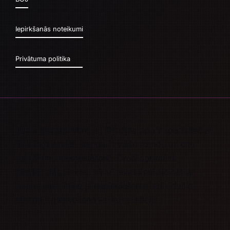
Iepirkšanās noteikumi
Privātuma politika
Esam SIA Mix Max, un šī mājas lapa ir specializēta
tikai izgaismoto stendu, izstāžu stendu un citu
risinājumu piemeklēšanā. Droši apskatiet
pievienotās preces, kā arī esat laipni aicināti ar
mums sazināties, ja nepieciešama
individuāla
stenda izgatavošana
vai
konsultācija.