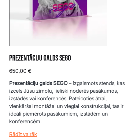
Prezentāciju galds SEGO
Cena
650,00 €
Prezentāciju galds SEGO
 – izgaismots stends, kas 
izcels Jūsu zīmolu, lieliski noderēs pasākumos, 
izstādēs vai konferencēs. Pateicoties ātrai, 
vienkāršai montāžai un vieglai konstrukcijai, tas ir 
ideāli piemērots pasākumiem, izstādēm un 
konferencēm.
Rādīt vairāk