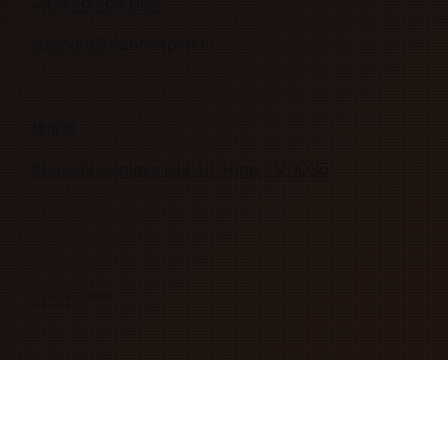
+371 29 299 062
support@standexpert.lv
Adrese
Augusta Deglava iela 46, Rīga, LV-1035
SIA "Mix Max" Reģ. Nr. 40103263078
© 2026 mixmax.lv