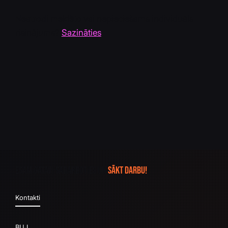
Neatrodi meklēto vai nepieciešams individuāls
risinājums?
Sazināties
Esam gatavi sadarboties un
sākt darbu!
Kontakti
BUJ