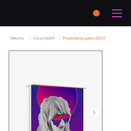
Sākums
/
Visi produkti
/
Prezentāciju galds SEGO