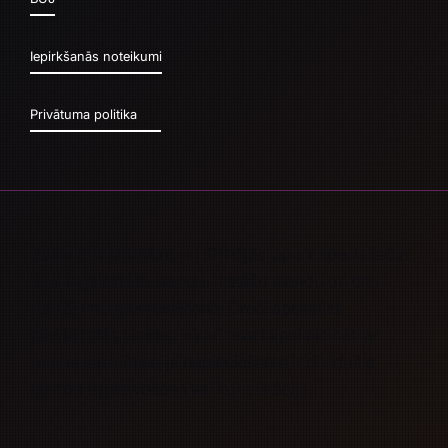
Iepirkšanās noteikumi
Privātuma politika
Esam SIA Mix Max, un šī mājas lapa ir specializēta
tikai izgaismoto stendu, izstāžu stendu un citu
risinājumu piemeklēšanā. Droši apskatiet
pievienotās preces, kā arī esat laipni aicināti ar
mums sazināties, ja nepieciešama
individuāla
stenda izgatavošana
vai
konsultācija.