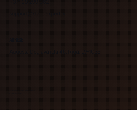
+371 29 299 062
support@standexpert.lv
Adrese
Augusta Deglava iela 46, Rīga, LV-1035
SIA "Mix Max" Reģ. Nr. 40103263078
© 2026 mixmax.lv