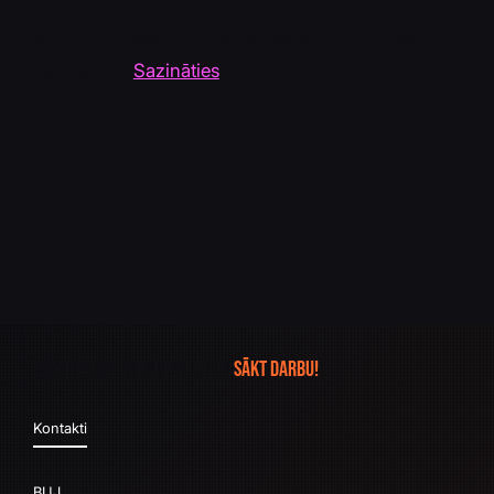
Neatrodi meklēto vai nepieciešams individuāls
risinājums?
Sazināties
Esam gatavi sadarboties un
sākt darbu!
Kontakti
BUJ