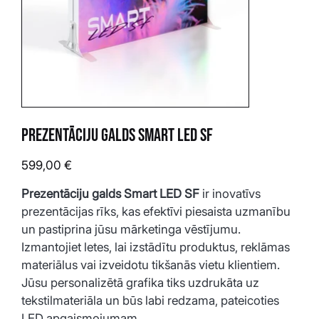
Prezentāciju galds Smart LED SF
Cena
599,00 €
Prezentāciju galds Smart LED SF
 ir inovatīvs 
prezentācijas rīks, kas efektīvi piesaista uzmanību 
un pastiprina jūsu mārketinga vēstījumu. 
Izmantojiet letes, lai izstādītu produktus, reklāmas 
materiālus vai izveidotu tikšanās vietu klientiem. 
Jūsu personalizētā grafika tiks uzdrukāta uz 
tekstilmateriāla un būs labi redzama, pateicoties 
LED apgaismojumam.