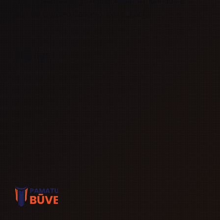
mums sazināties, ja nepieciešama
individuāla
stenda izgatavošana
vai
konsultācija.
Mūsu tīkls