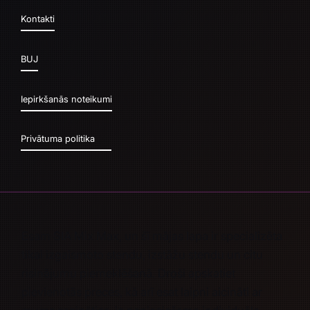
Kontakti
BUJ
Iepirkšanās noteikumi
Privātuma politika
Esam SIA Mix Max, un šī mājas lapa ir specializēta
tikai izgaismoto stendu, izstāžu stendu un citu
risinājumu piemeklēšanā. Droši apskatiet
pievienotās preces, kā arī esat laipni aicināti ar