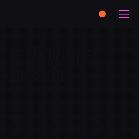
Biezāk uzdotie
jautājumi
Mēs saprotam, ka perfekta izstāžu stenda vai
reklāmas risinājuma izvēle var radīt daudz
tehnisku jautājumu – sākot no montāžas ātruma
līdz LED spuldžu jaudai. Mūsu 17 gadu pieredze
nozarē ļauj mums ne tikai piedāvāt produktus, bet
arī sniegt ekspertu atbildes uz praktiski jebkuru