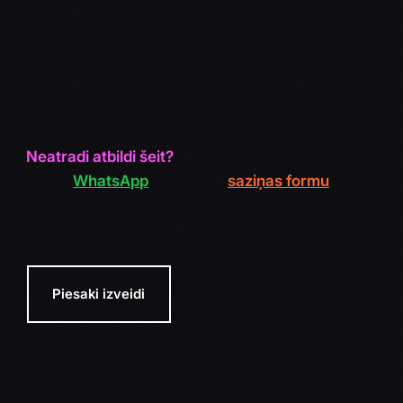
jautājumu, kas saistīts ar vizuālo prezentāciju.
Šajā sadaļā esam apkopojuši populārākos
jautājumus, kas palīdzēs Tev pieņemt lēmumu
ātrāk un drošāk.
Neatradi atbildi šeit?
Nekādu problēmu! Raksti
mums
WhatsApp
vai aizpildi
saziņas formu
– mēs
ar prieku dalīsimies savās zināšanās un palīdzēsim
atrast risinājumu tieši Tavai situācijai.
Piesaki izveidi