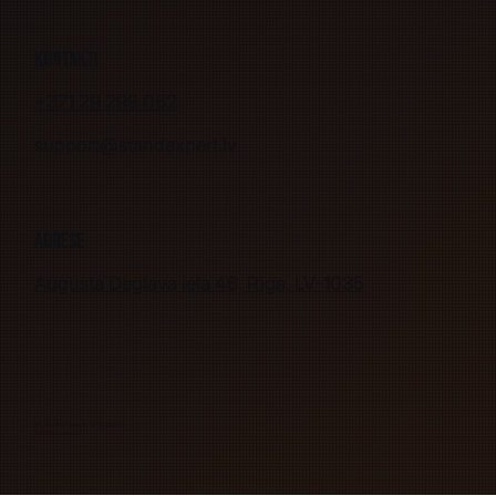
Kontakti
+371 29 299 062
support@standexpert.lv
Adrese
Augusta Deglava iela 46, Rīga, LV-1035
SIA "Mix Max" Reģ. Nr. 40103263078
© 2026 mixmax.lv