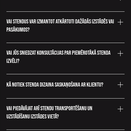
vien bez speciāliem instrumentiem.
Izgaismotie stendi var būt aprīkoti ar LED lentēm,
USB pieslēgvietām, pielāgojamu dizainu un dažādām
Vai stendus var izmantot atkārtoti dažādās izstādēs vai
apdares iespējām.
pasākumos?
Jā, lielākā daļa mūsu konstrukciju ir paredzētas
atkārtotai lietošanai, tās ir ērti transportējamas un
Vai jūs sniedzat konsultācijas par piemērotākā stenda
pielāgojamas dažādiem pasākumiem.
izvēli?
Jā, mēs ar prieku palīdzēsim izvēlēties piemērotāko
risinājumu, ņemot vērā Jūsu vajadzības un mērķus.
Kā notiek stenda dizaina saskaņošana ar klientu?
Mēs izstrādājam vizualizācijas un saskaņojam tās ar
klientu pirms uzsākam ražošanu, lai nodrošinātu, ka
Vai piedāvājat arī stendu transportēšanu un
rezultāts atbilst visām prasībām.
uzstādīšanu izstādes vietā?
Jā, pēc nepieciešamības varam nodrošināt gan