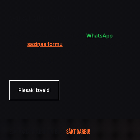
NEatradi atbildi šeit?
Nekādu problēmu! Raksti mums
WhatsApp
vai
aizpildi
saziņas formu
– mēs ar prieku dalīsimies
savās zināšanās un palīdzēsim atrast risinājumu
tieši Tavai situācijai.
Piesaki izveidi
Esam gatavi sadarboties un
sākt darbu!