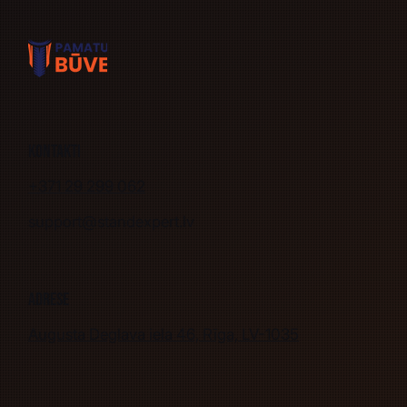
Kontakti
+371 29 299 062
support@standexpert.lv
Adrese
Augusta Deglava iela 46, Rīga, LV-1035