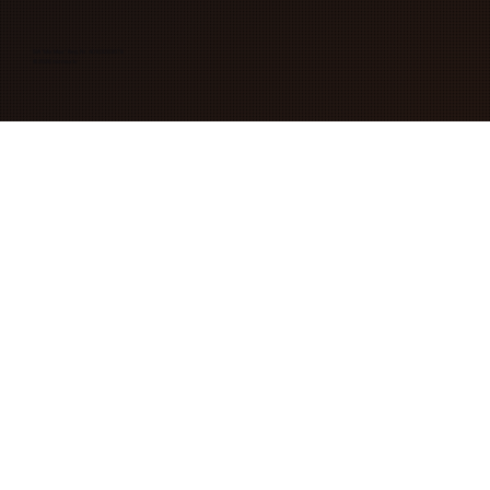
SIA "Mix Max" Reģ. Nr. 40103263078
© 2026 mixmax.lv