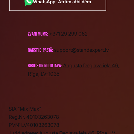
WhatsApp: Ātrām atbildēm
+371 29 299 062
Zvani mums:
support@standexpert.lv
Raksti e-pastā:
Augusta Deglava iela 46,
birojs un noliktava:
Rīga, LV-1035
SIA “Mix Max”
Reģ.Nr. 40103263078
PVN: LV40103263078
Jurid.adrese: Augusta Deglava iela 46, Rīga, LV-