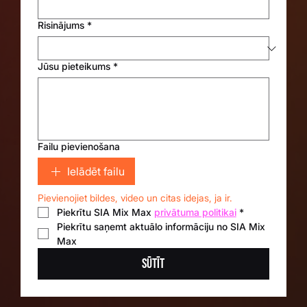
Risinājums
*
Jūsu pieteikums
*
Failu pievienošana
Ielādēt failu
Pievienojiet bildes, video un citas idejas, ja ir.
Piekrītu SIA Mix Max 
privātuma politikai
*
Piekrītu saņemt aktuālo informāciju no SIA Mix 
Max
Sūtīt