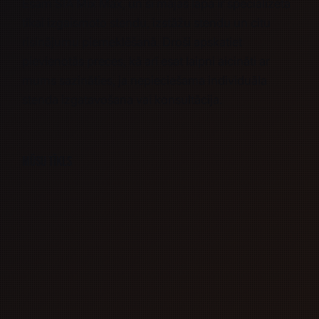
Esam SIA Mix Max, un šī mājas lapa ir specializēta
tikai izgaismoto stendu, izstāžu stendu un citu
risinājumu piemeklēšanā. Droši apskatiet
pievienotās preces, kā arī esat laipni aicināti ar
mums sazināties, ja nepieciešama
individuāla
stenda izgatavošana
vai
konsultācija.
Mūsu tīkls