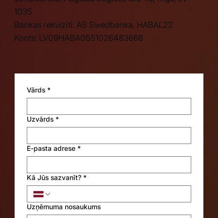
1035
Bankas rekvizīti: AS Swedbanka, HABAL22
Konts: LV09HABA0551026483668
Vārds
*
Uzvārds
*
E-pasta adrese
*
Kā Jūs sazvanīt?
*
Uzņēmuma nosaukums