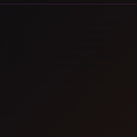
Esam SIA Mix Max, un šī mājas lapa ir specializēta
tikai izgaismoto stendu, izstāžu stendu un citu
risinājumu piemeklēšanā. Droši apskatiet
pievienotās preces, kā arī esat laipni aicināti ar
mums sazināties, ja nepieciešama
individuāla
stenda izgatavošana
vai
konsultācija.
Mūsu tīkls