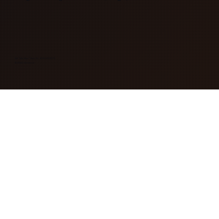
SIA "Mix Max" Reģ. Nr. 40103263078
© 2026 mixmax.lv