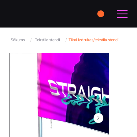
Sākums
/
Tekstila stendi
/
Tikai izdrukas/tekstila stendi