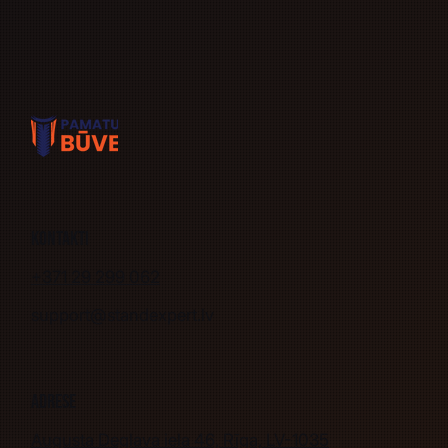
Kontakti
+371 29 299 062
support@standexpert.lv
Adrese
Augusta Deglava iela 46, Rīga, LV-1035