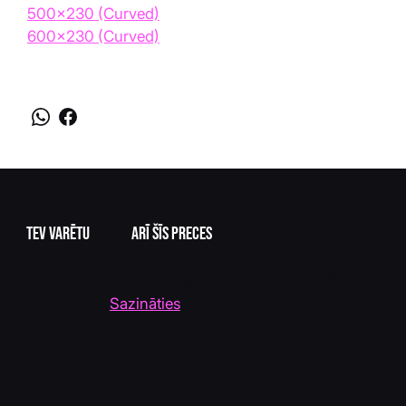
500x230 (Curved)
600x230 (Curved)
Tev varētu
patikt
arī šīs preces
Neatrodi meklēto vai nepieciešams individuāls
risinājums?
Sazināties