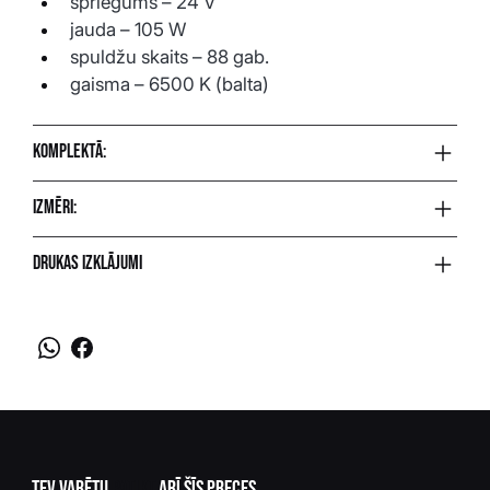
spriegums – 24 V
jauda – 105 W
spuldžu skaits – 88 gab.
gaisma – 6500 K (balta)
Komplektā:
Izmēri:
Drukas izklājumi
Tev varētu
patikt
arī šīs preces