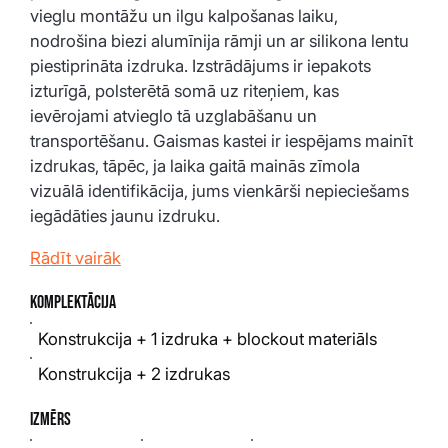
vieglu montāžu un ilgu kalpošanas laiku, 
nodrošina biezi alumīnija rāmji un ar silikona lentu 
piestiprināta izdruka. Izstrādājums ir iepakots 
izturīgā, polsterētā somā uz riteņiem, kas 
ievērojami atvieglo tā uzglabāšanu un 
transportēšanu. Gaismas kastei ir iespējams mainīt 
izdrukas, tāpēc, ja laika gaitā mainās zīmola 
vizuālā identifikācija, jums vienkārši nepieciešams 
iegādāties jaunu izdruku. 
Rādīt vairāk
Komplektācija
Konstrukcija + 1 izdruka + blockout materiāls
Konstrukcija + 2 izdrukas
Izmērs