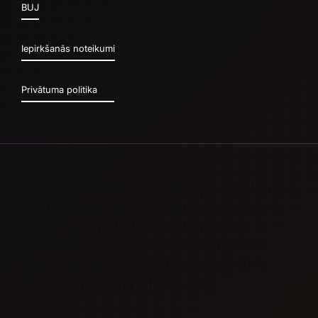
BUJ
Iepirkšanās noteikumi
Privātuma politika
Esam SIA Mix Max, un šī mājas lapa ir specializēta
tikai izgaismoto stendu, izstāžu stendu un citu
risinājumu piemeklēšanā. Droši apskatiet
pievienotās preces, kā arī esat laipni aicināti ar
mums sazināties, ja nepieciešama
individuāla
stenda izgatavošana
vai
konsultācija.