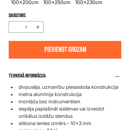
100x200cm
100x250cm
100x230cm
Daudzums
Pievienot grozam
Tehniskā informācija
divpusēja, uzmanību piesaistoša konstrukcija
melna alumīnija konstrukcija
montāža bez instrumentiem
iespēja paplašināt sistēmas vai izveidot 
unikālus izstāžu stendus
silikona lentes izmērs – 10×3 mm