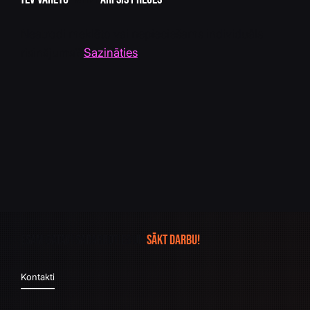
Neatrodi meklēto vai nepieciešams individuāls
risinājums?
Sazināties
Esam gatavi sadarboties un
sākt darbu!
Kontakti