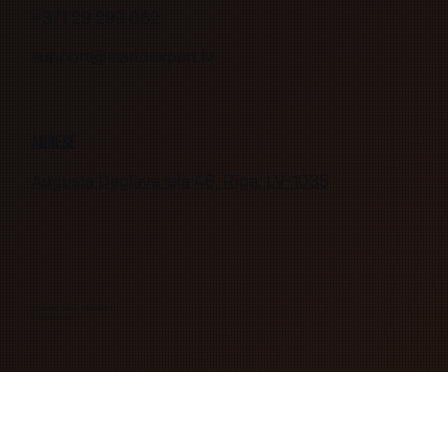
+371 29 299 062
support@standexpert.lv
Adrese
Augusta Deglava iela 46, Rīga, LV-1035
SIA "Mix Max" Reģ. Nr. 40103263078
© 2026 mixmax.lv