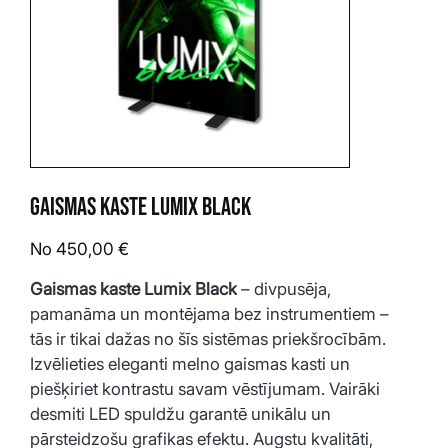
Gaismas kaste LUMIX Black
Cena
No
450,00 €
Gaismas kaste Lumix Black
 – divpusēja, 
pamanāma un montējama bez instrumentiem – 
tās ir tikai dažas no šīs sistēmas priekšrocībām. 
Izvēlieties eleganti melno gaismas kasti un 
piešķiriet kontrastu savam vēstījumam. Vairāki 
desmiti LED spuldžu garantē unikālu un 
pārsteidzošu grafikas efektu. Augstu kvalitāti, 