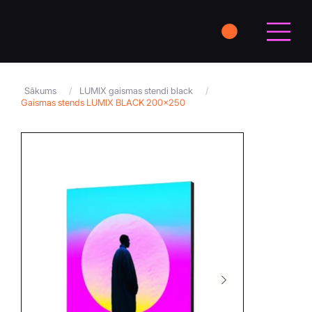
Sākums
/
LUMIX gaismas stendi black
/
Gaismas stends LUMIX BLACK 200×250