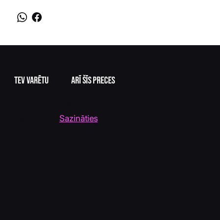
Tev varētu
patikt
arī šīs preces
Neatrodi meklēto vai nepieciešams individuāls
risinājums?
Sazināties