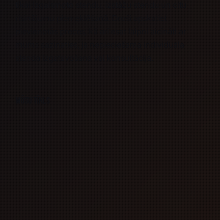
tikai izgaismoto stendu, izstāžu stendu un citu
risinājumu piemeklēšanā. Droši apskatiet
pievienotās preces, kā arī esat laipni aicināti ar
mums sazināties, ja nepieciešama
individuāla
stenda izgatavošana
vai
konsultācija.
Mūsu tīkls