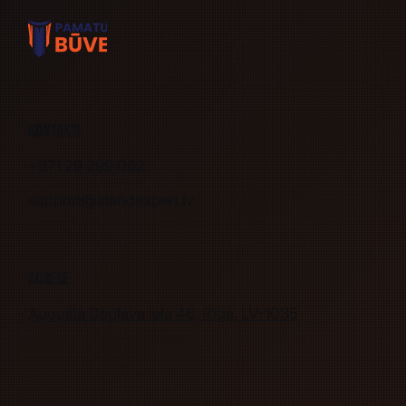
Kontakti
+371 29 299 062
support@standexpert.lv
Adrese
Augusta Deglava iela 46, Rīga, LV-1035