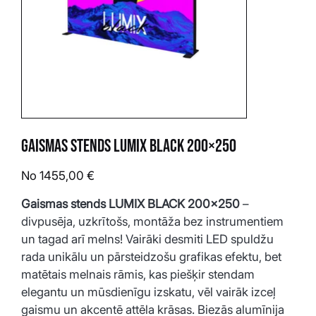
Gaismas stends LUMIX BLACK 200×250
Cena
No
1455,00 €
Gaismas stends LUMIX BLACK 200×250
 – 
divpusēja, uzkrītošs, montāža bez instrumentiem 
un tagad arī melns! Vairāki desmiti LED spuldžu 
rada unikālu un pārsteidzošu grafikas efektu, bet 
matētais melnais rāmis, kas piešķir stendam 
elegantu un mūsdienīgu izskatu, vēl vairāk izceļ 
gaismu un akcentē attēla krāsas. Biezās alumīnija 