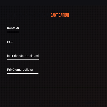
Esam gatavi sadarboties un
sākt darbu!
Kontakti
BUJ
Iepirkšanās noteikumi
Privātuma politika
Esam SIA Mix Max, un šī mājas lapa ir specializēta