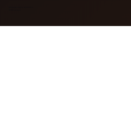
SIA "Mix Max" Reģ. Nr. 40103263078
© 2026 mixmax.lv